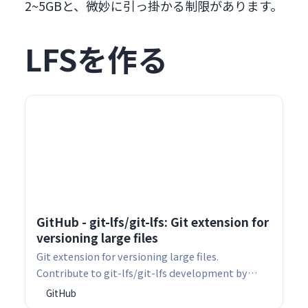
2~5GBと、微妙に引っ掛かる制限があります。
LFSを作る
GitHub - git-lfs/git-lfs: Git extension for
versioning large files
Git extension for versioning large files.
Contribute to git-lfs/git-lfs development by
creating an account on GitHub.
GitHub