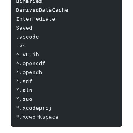
Binaries
DerivedDataCache
Intermediate
Saved
.vscode
.vs
*.VC.db
*.opensdf
*.opendb
*.sdf
*.sln
*.suo
*.xcodeproj
*.xcworkspace