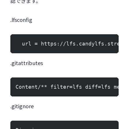
認できます。
.lfsconfig
  url = https://lfs.candylfs.stream
.gitattributes
Content/** filter=lfs diff=lfs merg
.gitignore