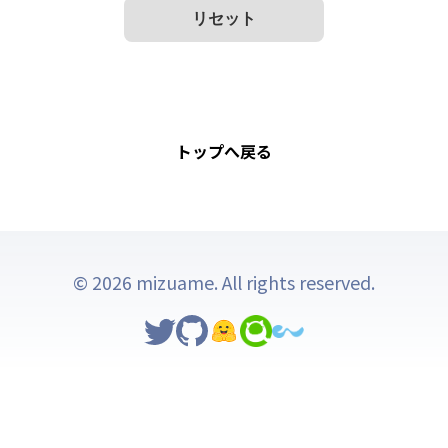
リセット
トップへ戻る
© 2026 mizuame. All rights reserved.
Twitter
GitHub
Hugging Face
Qiita
mizuame.app